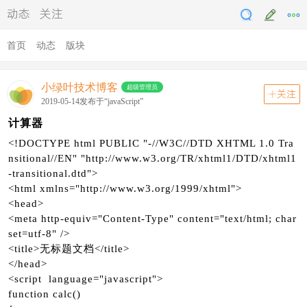
动态
关注
首页
动态
版块
小绿叶技术博客
超级管理员
关注
2019-05-14发布于“javaScript”
计算器
<!DOCTYPE html PUBLIC "-//W3C//DTD XHTML 1.0 Tra
nsitional//EN" "http://www.w3.org/TR/xhtml1/DTD/xhtml1
-transitional.dtd">
<html xmlns="http://www.w3.org/1999/xhtml">
<head>
<meta http-equiv="Content-Type" content="text/html; char
set=utf-8" />
<title>无标题文档</title>
</head>
<script language="javascript">
function calc()