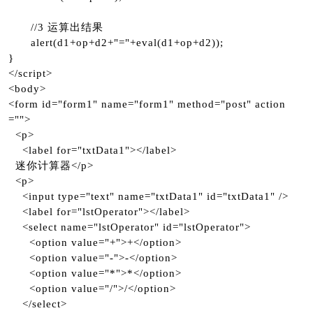
//3 运算出结果
alert(d1+op+d2+"="+eval(d1+op+d2));
}
</script>
<body>
<form id="form1" name="form1" method="post" action
="">
<p>
<label for="txtData1"></label>
迷你计算器</p>
<p>
<input type="text" name="txtData1" id="txtData1" />
<label for="lstOperator"></label>
<select name="lstOperator" id="lstOperator">
<option value="+">+</option>
<option value="-">-</option>
<option value="*">*</option>
<option value="/">/</option>
</select>