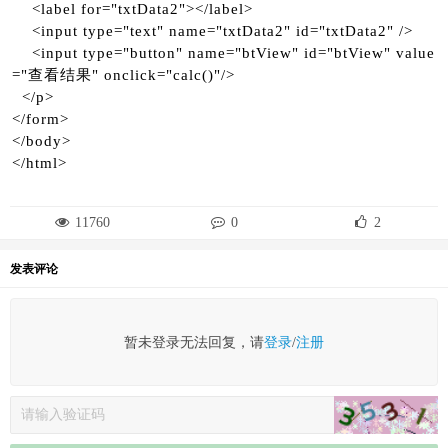
<label for="txtData2"></label>
<input type="text" name="txtData2" id="txtData2" />
<input type="button" name="btView" id="btView" value
="查看结果" onclick="calc()"/>
</p>
</form>
</body>
</html>
11760
0
2
发表评论
暂未登录无法回复，请
登录
/
注册