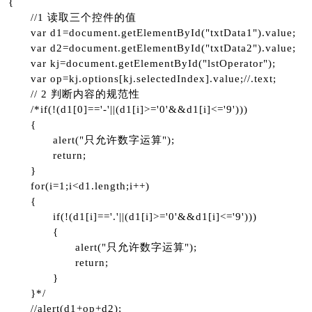
{
//1 读取三个控件的值
var d1=document.getElementById("txtData1").value;
var d2=document.getElementById("txtData2").value;
var kj=document.getElementById("lstOperator");
var op=kj.options[kj.selectedIndex].value;//.text;
// 2 判断内容的规范性
/*if(!(d1[0]=='-'||(d1[i]>='0'&&d1[i]<='9')))
{
alert("只允许数字运算");
return;
}
for(i=1;i<d1.length;i++)
{
if(!(d1[i]=='.'||(d1[i]>='0'&&d1[i]<='9')))
{
alert("只允许数字运算");
return;
}
}*/
//alert(d1+op+d2);