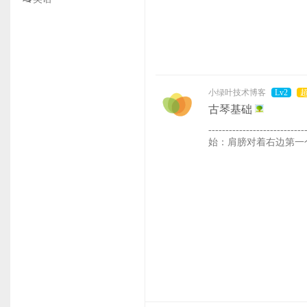
小绿叶技术博客
Lv2
古琴基础
--------------------------
始：肩膀对着右边第一个琴
拇指贴着食指指尖第一关节上面一点
自然向下拨弦，大拇指