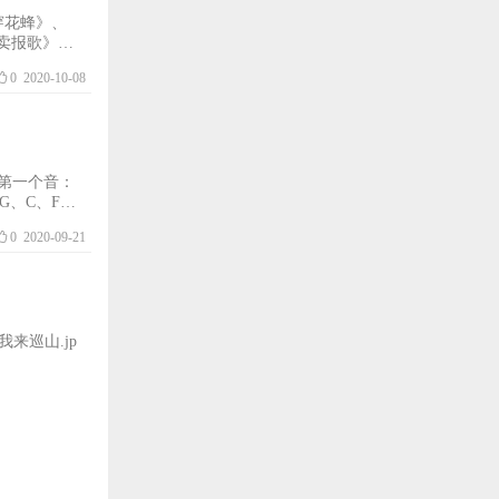
花蜂》、
卖报歌》、
示及要求：
0
2020-10-08
础第一个音：
转G、C、F、
原调的此音4
0
2020-09-21
我来巡山.jp