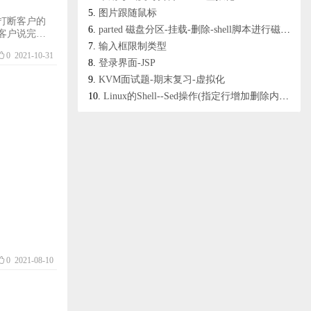
图片跟随鼠标
打断客户的
parted 磁盘分区-挂载-删除-shell脚本进行磁盘分区
客户说完之
，特别是客
输入框限制类型
0
2021-10-31
害客户的自
登录界面-JSP
一个人受委
KVM面试题-期末复习-虚拟化
Linux的Shell--Sed操作(指定行增加删除内容)
0
2021-08-10