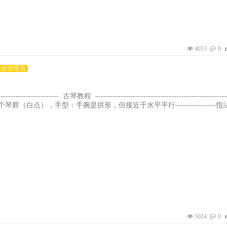
4013
0
超级管理员
-------------------------- 古琴教程 ---------------------------------------------------
辉（白点），手型：手腕是拱形，但接近于水平平行----------------指
，食指关节发力向外拨弦，勾： 中指（是五指中第三指头伸直来发力）
向内，其余指
5024
0