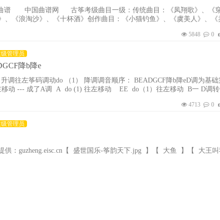
谱 中国曲谱网 古筝考级曲目一级：传统曲目：《凤翔歌》、《穿
》、《浪淘沙》、《十杯酒》创作曲目：《小猫钓鱼》、《虞美人》、《
之舞》、《在北京的金山上》—— 古筝考级曲谱|一级曲谱大全 ☜演奏提
5848
0
超级管理员
DGCF降b降e
 升调往左筝码调动do （1） 降调调音顺序： BEADGCF降b降eD调为基
移动 --- 成了A调 A do (1) 往左移动 EE do（1）往左移动 B一 D调
调式间均相差一个小二度，即固定把前一个调的3(mi)音调为4(fa)音，则
4713
0
。D
超级管理员
guzheng.eisc.cn【 盛世国乐-筝韵天下.jpg 】【 大鱼 】【 大王叫