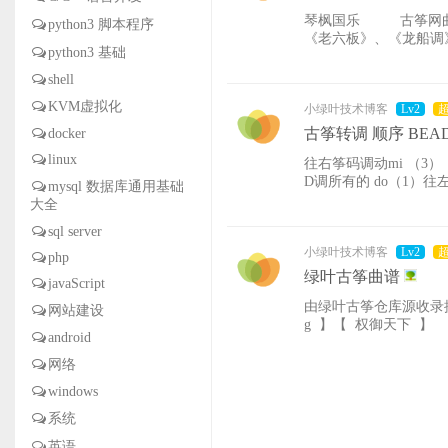
琴枫国乐 古筝网曲
python3 脚本程序
《老六板》、《龙船调
python3 基础
《拔萝卜》、《小饼干
①初步掌握
shell
KVM虚拟化
小绿叶技术博客
Lv2
古筝转调 顺序 BEA
docker
linux
往右筝码调动mi （3）
D调所有的 do（1）往左
mysql 数据库通用基础
降B调时右移筝码各相邻
大全
(fa)等于下一调1(do)音
sql server
小绿叶技术博客
Lv2
php
绿叶古筝曲谱
javaScript
由绿叶古筝仓库源收录提供：
网站建设
g 】【 权御天下 】
android
网络
windows
系统
英语