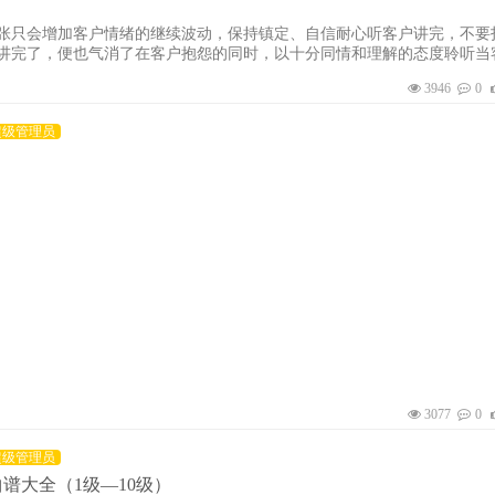
张只会增加客户情绪的继续波动，保持镇定、自信耐心听客户讲完，不要
讲完了，便也气消了在客户抱怨的同时，以十分同情和理解的态度聆听当
，不要着急的讲客户刚才说的哪里不对，而是将产品或者服务的细则要求
3946
0
细阐述，客户自己就会知道他不对的地方，但你也不要明摆的指出来，伤
兴处理他的问题，而在这之前，也有客户提过类似的问题，暗示他不是他
超级管理员
司的立场给客户讲清楚
3077
0
超级管理员
谱大全（1级—10级）