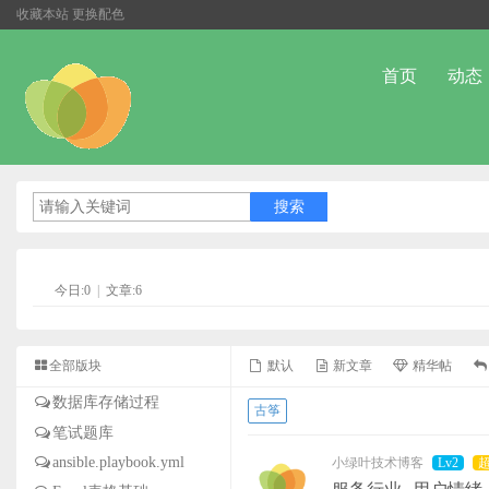
收藏本站
更换配色
首页
动态
今日:0
|
文章:6
全部版块
默认
新文章
精华帖
数据库存储过程
古筝
笔试题库
ansible.playbook.yml
小绿叶技术博客
Lv2