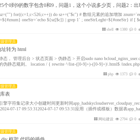
25个0到9的数字包含0和9，问题1，这个小说多少页，问题2：出
增加 znum=`echo ${sz[*]}|
rLeght=${#oneStr} if [ $oneStrLeght -
shell
1380
0
超级管理员
址转为 html
后台 > 状态页面 > 伪静态 > 开启sudo nano bcloud_nginx_user.c
([0-9]+)\.html$ /index.php?c=list&sorti
age=$2 last; rewrite ^/list-high-([0-9]+)-([0-9]+)\.html$ /ind
php
1373
0
超级管理员
据库表
记录大小创建时间更新时间app_hadskycloudserver_cloudpay_reco
0Kb2024-07-17 09:53:312024-07-17 09:53:31应用（插件或模板）数据表app_hads
rdMyISAMutf8mb4_general_ci00Kb2024-07-17 09:53:312024-07-17 09:5
网站建设
2794
0
超级管理员
hp div 框架 代码的插件