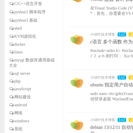
C/C++语言开发
在Visual Studio Co
python3 脚本程序
*：首先，你需要在VS
2. **配置插件**：安
python3 基础
shell
小绿叶技术博客
Lv2
KVM虚拟化
c语言 多个函数 作为数
docker
#include<stdio.h> #include <
linux
// 2. a>b 则打印： 3(a+b) // 3. 排除 c大等于20 和 a>b 的情况，打印： 4c-5 // 4. a=a+b; b=a+b; c=a+b+c 打印各
mysql 数据库通用基础
大全
sql server
小绿叶技术博客
Lv2
php
ubuntu 指定用户
javaScript
sudo nano /etc/gdm3/custom.conf [daemon] AutomaticLoginEnable = true Automat
网站建设
android
网络
小绿叶技术博客
Lv2
windows
debian 13/12/1
系统