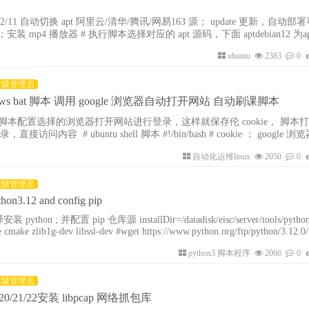
11 自动切换 apt 阿里云/清华/腾讯/网易163 源； update 更新，自动部署可 kvm 虚拟
安装 mp4 播放器 # 执行脚本选择对应的 apt 源码，下面 aptdebian12 为a
urces.list 然后执行 sudo apt update 进行更新 echo "当前需要输入当前
ubuntu
2383
0
行 sudo 命令" ; sudo date apt
超级管理员
 windows bat 脚本 调用 google 浏览器自动打开网站 自动刷课脚本
用脚本配置选择的浏览器打开网站进行登录，这样就保存伦 cookie， 脚本
问内容 # ubuntu shell 脚本 #!/bin/bash # cookie ： google 浏
撤销网站使用权限 # 设置要打开的网页URL urllist
自动化运维linux
2050
0
超级管理员
ython3.12 and config pip
仓库源 installDir=/datadisk/eisc/server/tools/python/python3/ su
ke cmake zlib1g-dev libssl-dev #wget https://www.python.org/ftp/python/3.12.0
ruanjian/ub
python3 脚本程序
2066
0
超级管理员
untu20/21/22安装 libpcap 网络抓包库