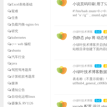
小说页码印刷 用了5
Excel表格基础
疑难
#!/bin/bash znum=0 c=0 sz=("") for((c=1;c<526;c++)) do sz+=("$c") # 数组元素的追加
sed "s/ //g"` ; znumLeght=${#znum} oneStr=`echo ${sz[$c]} | grep 1` ; oneSt
任务
gt "0
负载均衡-nginx-lvs
研究
小绿叶技术博客
Lv2
伪静态 php 将 动态地
kubernetes
c++ web 编程
小绿叶技术博客开启伪静态， 管理
站根目录创建下面内容的伪静态规则。 location / { rewrite ^/list-([0-9]+)-
ubuntu
d=$1&p
汽车行业
java
小绿叶技术博客
Lv2
驾照驾考题库
小绿叶技术博客数
计算机软考题库
表名称（不显示前缀）引擎字符集
媒体
utf8mb4_general_ci0
ver_weixinlogin_reco
通知公告
模
自动化运维linux
小绿叶技术博客
Lv2
摄像头 RV1126
vscode 配置 设计 p