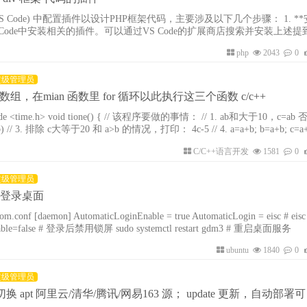
de (VS Code) 中配置插件以设计PHP框架代码，主要涉及以下几个步骤： 1. **安装插件*
 Code中安装相关的插件。可以通过VS Code的扩展商店搜索并安装上述
装插件后，根据插件的需要进行配置。一些插件可能需要在`settings.json`
php
2043
0
的配置项，例如指定PHP的可执行文件路径等。 3. **使用插件功能**： - **PHP Intell
超级管理员
组，在mian 函数里 for 循环以此执行这三个函数 c/c++
time.h> void tione() { // 该程序要做的事情： // 1. ab和大于10，c=ab 否则 c=3a+2b
自的数字 int a=2,b=5,c; if(a+b>10){c=a*b;
C/C++语言开发
1581
0
超级管理员
自动登录桌面
icLogin = eisc # eisc 用户开机自
动登录桌面 WaylandEnable=false # 登录后禁用锁屏 sudo systemctl restart gdm3 # 重启桌面服务
ubuntu
1840
0
超级管理员
1 自动切换 apt 阿里云/清华/腾讯/网易163 源； update 更新，自动部署可