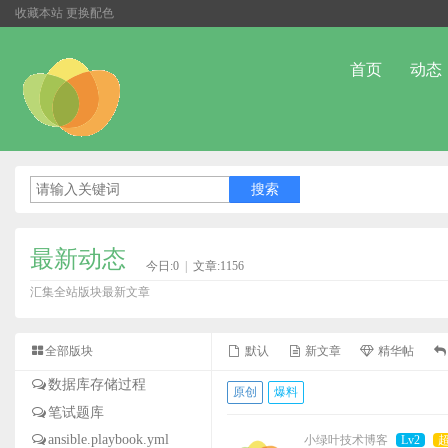
收藏本站
更换配色
首页
动态
最新动态
今日:0
|
文章:1156
汇集全站版块最新文章
全部版块
默认
新文章
精华帖
数据库存储过程
原创
爆料
笔试题库
ansible.playbook.yml
小绿叶技术博客
Lv2