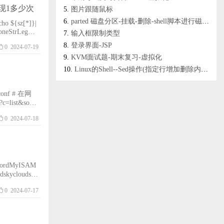
现1多少次
图片跟随鼠标
parted 磁盘分区-挂载-删除-shell脚本进行磁盘分区
输入框限制类型
登录界面-JSP
0
2024-07-19
KVM面试题-期末复习-虚拟化
Linux的Shell--Sed操作(指定行增加删除内容)
onf # 在网
0
2024-07-18
rdMyISAM
kycloudser
3:31应用（插件或
0
2024-07-17