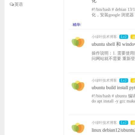
化
英语
#!/bin/bash # debian 13/12/
化，安装google 浏览器；
改写入到：/etc/apt/so
/
精华
/
小绿叶技术博客
Lv2
ubuntu shell 和
操作说明：1. 需要使
问网站就不需要 重新登录，直接访
安全 > 第三方cookie > 允许第三方cookie # 网站设置 > 自动
=( eisc.cn work.eisc.c
小绿叶技术博客
Lv2
ubuntu build install p
#!/bin/bash # ubuntu 编译安装 python ; 并配置 pip 
do apt install -y gcc ma
0.tgz wget work.eisc.cn/
小绿叶技术博客
Lv2
linux debian12/ub